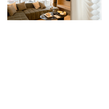
Aquí Angeles Bradley, de estudio Olivia D, optó por
la
cortina Duette con Tela Architella
que forma tres
cámaras de aire, para privilegiar la aislación térmica
de los grandes ventanales.