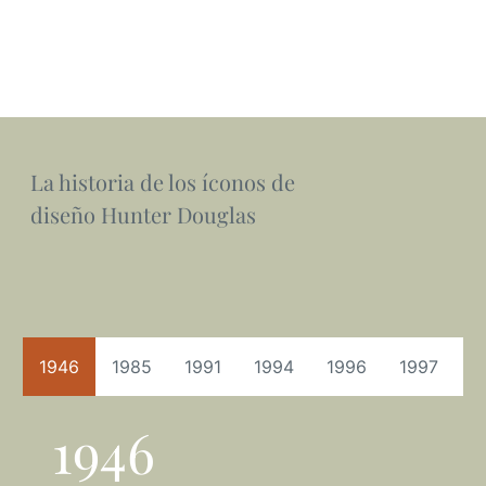
La historia de los íconos de
diseño Hunter Douglas
1946
1985
1991
1994
1996
1997
2
1946