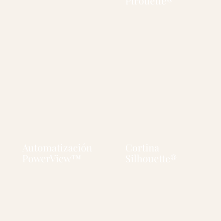
Pirouette®
Automatización
Cortina
PowerView™
Silhouette®