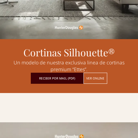
Cortinas Silhouette®
Un modelo de nuestra exclusiva linea de cortinas
premium “Ettes”.
RECIBIR POR MAIL (PDF)
VER ONLINE