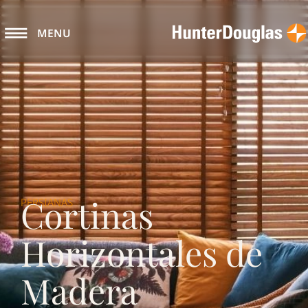
MENU
Cortinas
PERSIANAS
Horizontales de
Madera