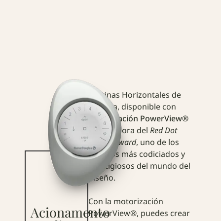
Cortinas Horizontales de
Madera, disponible con
motorización PowerView®
— ganadora del
Red Dot
Design Award
, uno de los
premios más codiciados y
prestigiosos del mundo del
diseño.
Con la motorización
Acionamento
PowerView®, puedes crear