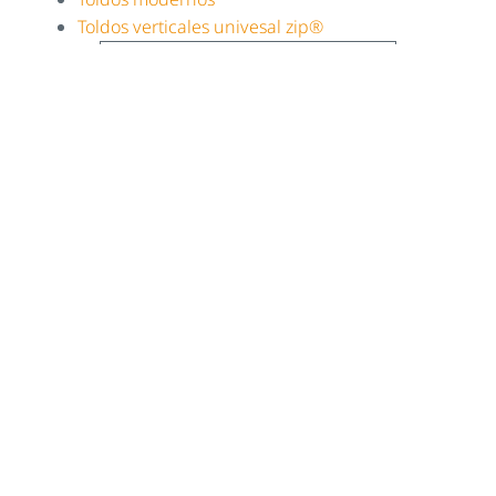
Toldos verticales univesal zip®
Explorá todas las soluciones
Seguí leyendo
Diseño