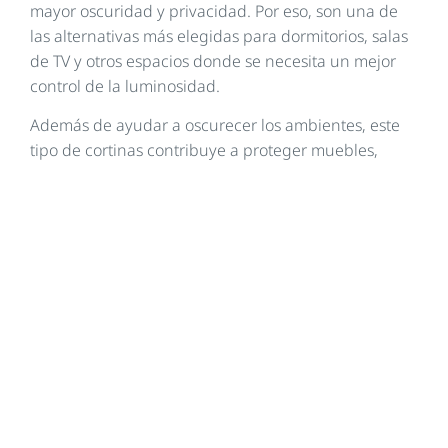
mayor oscuridad y privacidad. Por eso, son una de
las alternativas más elegidas para dormitorios, salas
de TV y otros espacios donde se necesita un mejor
control de la luminosidad.
Además de ayudar a oscurecer los ambientes, este
tipo de cortinas contribuye a proteger muebles,
pisos y textiles de la exposición solar, y en algunos
modelos también mejora el confort térmico y
acústico.
Cuando se busca una solución práctica y moderna,
las
cortinas roller blackout
se destacan por su
diseño limpio, su fácil accionamiento y su capacidad
para cubrir superficies amplias.
¿Cómo elegir las cortinas Black
Out adecuadas?