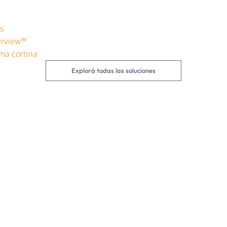
s
werview™
sma cortina
Explorá todas las soluciones
Seguí leyendo