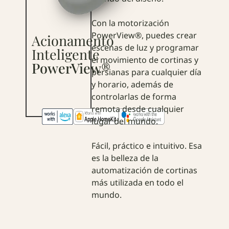
Con la motorización
PowerView®, puedes crear
Acionamento
escenas de luz y programar
Inteligente
el movimiento de cortinas y
PowerView®
persianas para cualquier día
y horario, además de
controlarlas de forma
remota desde cualquier
lugar del mundo.
Fácil, práctico e intuitivo. Esa
es la belleza de la
automatización de cortinas
más utilizada en todo el
mundo.