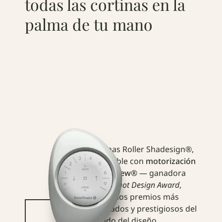
todas las cortinas en la
palma de tu mano
Cortinas Roller Shadesign®,
disponible con
motorización
PowerView®
— ganadora
del
Red Dot Design Award
,
uno de los premios más
codiciados y prestigiosos del
mundo del diseño.