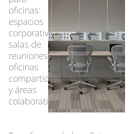
oficinas:
espacios
corporativos,
salas de
reuniones,
oficinas
compartidas
y áreas
colaborativas.